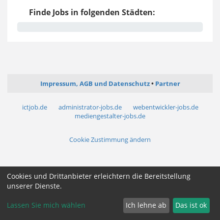
Finde Jobs in folgenden Städten:
Impressum, AGB und Datenschutz
Partner
ictjob.de
administrator-jobs.de
webentwickler-jobs.de
mediengestalter-jobs.de
Cookie Zustimmung ändern
Cookies und Drittanbieter erleichtern die Bereitstellung
unserer Dienste.
Lassen Sie mich wählen
Ich lehne ab
Das ist ok