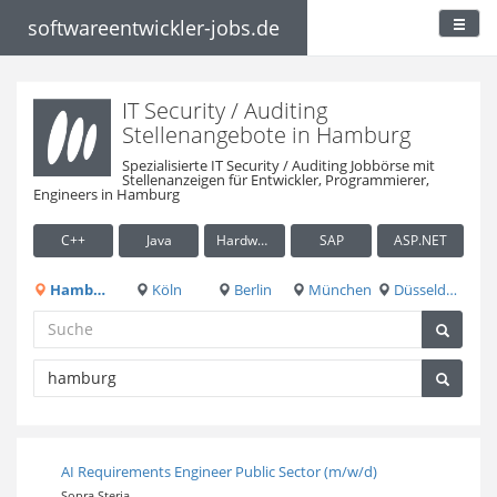
softwareentwickler-jobs.de
IT Security / Auditing
Stellenangebote in Hamburg
Spezialisierte IT Security / Auditing Jobbörse mit
Stellenanzeigen für Entwickler, Programmierer,
Engineers in Hamburg
C++
Java
Hardware / Embedded
SAP
ASP.NET
Hamburg
Köln
Berlin
München
Düsseldorf
AI Requirements Engineer Public Sector (m/w/d)
Sopra Steria