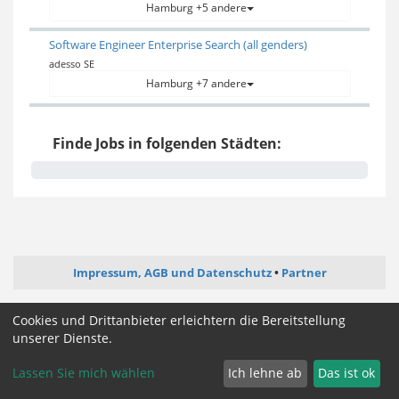
Hamburg +5 andere
Software Engineer Enterprise Search (all genders)
adesso SE
Hamburg +7 andere
Finde Jobs in folgenden Städten:
Impressum, AGB und Datenschutz
Partner
ictjob.de
administrator-jobs.de
webentwickler-jobs.de
Cookies und Drittanbieter erleichtern die Bereitstellung
mediengestalter-jobs.de
unserer Dienste.
Lassen Sie mich wählen
Ich lehne ab
Das ist ok
Cookie Zustimmung ändern