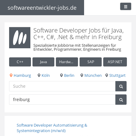
softwareentwickler-jobs.de
Software Developer Jobs für Java,
C++, C#, .Net & mehr in Freiburg
Spezialisierte Jobbörse mit Stellenanzeigen für
Entwickler, Programmierer, Engineers in Freiburg
C++
Java
Hardware / Embedded
SAP
ASP.NET
Hamburg
Köln
Berlin
München
Stuttgart
Software Developer Automatisierung &
Systemintegration (m/w/d)