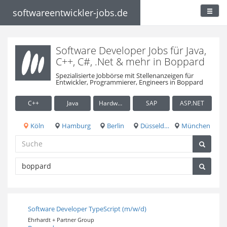
softwareentwickler-jobs.de
Software Developer Jobs für Java,
C++, C#, .Net & mehr in Boppard
Spezialisierte Jobbörse mit Stellenanzeigen für
Entwickler, Programmierer, Engineers in Boppard
C++
Java
Hardware / Embedded
SAP
ASP.NET
Köln
Hamburg
Berlin
Düsseldorf
München
Software Developer TypeScript (m/w/d)
Ehrhardt + Partner Group