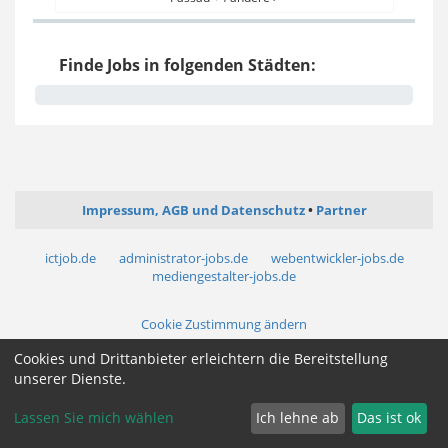
Finde Jobs in folgenden Städten:
Impressum, AGB und Datenschutz
Partner
ictjob.de
administrator-jobs.de
webentwickler-jobs.de
mediengestalter-jobs.de
Cookie Zustimmung ändern
Cookies und Drittanbieter erleichtern die Bereitstellung
unserer Dienste.
Lassen Sie mich wählen
Ich lehne ab
Das ist ok