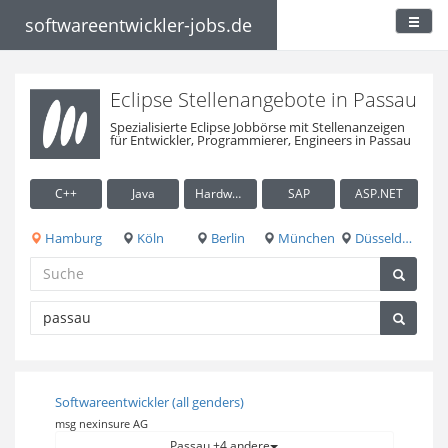
softwareentwickler-jobs.de
Eclipse Stellenangebote in Passau
Spezialisierte Eclipse Jobbörse mit Stellenanzeigen
für Entwickler, Programmierer, Engineers in Passau
C++
Java
Hardware / Embedded
SAP
ASP.NET
Hamburg
Köln
Berlin
München
Düsseldorf
Softwareentwickler (all genders)
msg nexinsure AG
Passau +4 andere