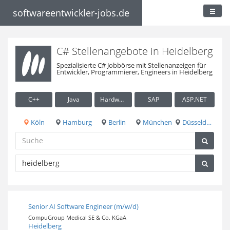
softwareentwickler-jobs.de
C# Stellenangebote in Heidelberg
Spezialisierte C# Jobbörse mit Stellenanzeigen für
Entwickler, Programmierer, Engineers in Heidelberg
C++
Java
Hardware / Embedded
SAP
ASP.NET
Köln
Hamburg
Berlin
München
Düsseldorf
Senior AI Software Engineer (m/w/d)
CompuGroup Medical SE & Co. KGaA
Heidelberg