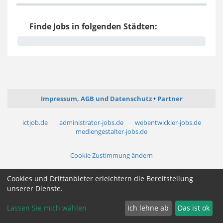
Finde Jobs in folgenden Städten:
Impressum, AGB und Datenschutz
Partner
ictjob.de
administrator-jobs.de
webentwickler-jobs.de
mediengestalter-jobs.de
Cookie Zustimmung ändern
Cookies und Drittanbieter erleichtern die Bereitstellung
unserer Dienste.
Lassen Sie mich wählen
Ich lehne ab
Das ist ok