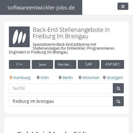
softwareentwickler-jobs.de
Back-End Stellenangebote in
Freiburg Im Breisgau
Spezialisierte Back-End Jobbörse mit
Stellenanzeigen für Entwickler, Programmierer,
Engineers in Freiburg Im Breisgau
C++
Java
Hardware / Embedded
SAP
ASP.NET
Hamburg
Köln
Berlin
München
Stuttgart