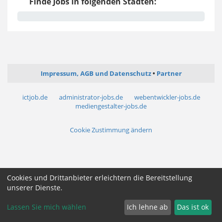
Finde Jobs in folgenden Städten:
Impressum, AGB und Datenschutz
Partner
ictjob.de
administrator-jobs.de
webentwickler-jobs.de
mediengestalter-jobs.de
Cookie Zustimmung ändern
Cookies und Drittanbieter erleichtern die Bereitstellung
unserer Dienste.
Lassen Sie mich wählen
Ich lehne ab
Das ist ok