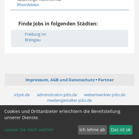
Rheinfelden
Finde Jobs in folgenden Städten:
Freiburg Im
Breisgau
Impressum, AGB und Datenschutz
Partner
ictjob.de
administrator-jobs.de
webentwickler-jobs.de
mediengestalter-jobs.de
Cookies und Drittanbieter erleichtern die Bereitstellung
Cookie Zustimmung ändern
unserer Dienste.
Lassen Sie mich wählen
Ich lehne ab
Das ist ok