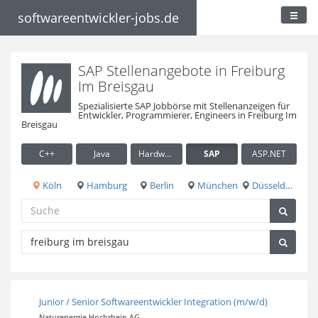
softwareentwickler-jobs.de
SAP Stellenangebote in Freiburg
Im Breisgau
Spezialisierte SAP Jobbörse mit Stellenanzeigen für
Entwickler, Programmierer, Engineers in Freiburg Im
Breisgau
C++
Java
Hardware / Embedded
SAP
ASP.NET
Köln
Hamburg
Berlin
München
Düsseldorf
Junior / Senior Softwareentwickler Integration (m/w/d)
Naturenergie Hochrhein AG