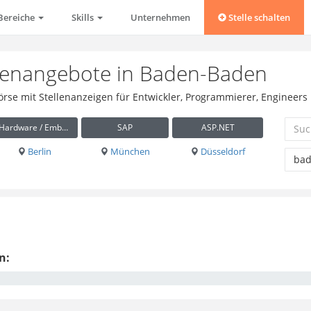
Bereiche
Skills
Unternehmen
Stelle schalten
lenangebote in Baden-Baden
börse mit Stellenanzeigen für Entwickler, Programmierer, Engineer
Hardware / Embedded
SAP
ASP.NET
Berlin
München
Düsseldorf
n: