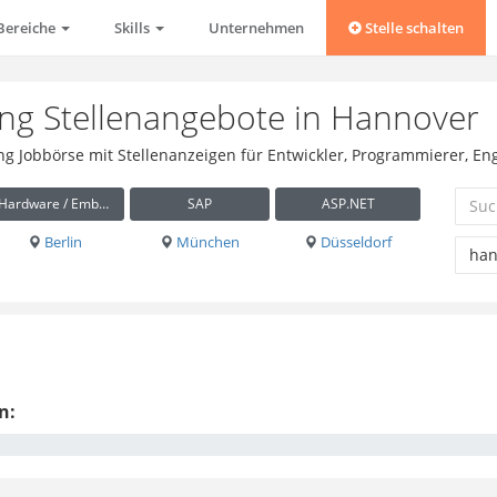
Bereiche
Skills
Unternehmen
Stelle schalten
ng Stellenangebote in Hannover
ung Jobbörse mit Stellenanzeigen für Entwickler, Programmierer, E
Hardware / Embedded
SAP
ASP.NET
Berlin
München
Düsseldorf
n: