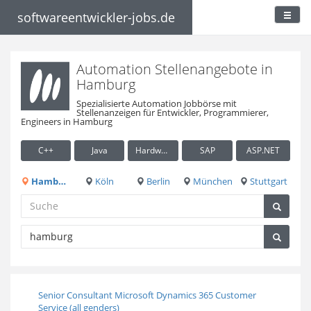
softwareentwickler-jobs.de
Automation Stellenangebote in
Hamburg
Spezialisierte Automation Jobbörse mit
Stellenanzeigen für Entwickler, Programmierer,
Engineers in Hamburg
C++
Java
Hardware / Embedded
SAP
ASP.NET
Hamburg
Köln
Berlin
München
Stuttgart
Senior Consultant Microsoft Dynamics 365 Customer
Service (all genders)