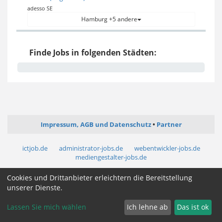
adesso SE
Hamburg +5 andere
Finde Jobs in folgenden Städten:
Impressum, AGB und Datenschutz
Partner
ictjob.de
administrator-jobs.de
webentwickler-jobs.de
mediengestalter-jobs.de
Cookies und Drittanbieter erleichtern die Bereitstellung
Cookie Zustimmung ändern
unserer Dienste.
Lassen Sie mich wählen
Ich lehne ab
Das ist ok