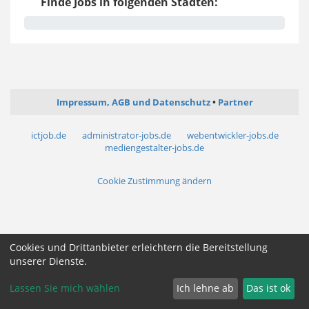
Finde Jobs in folgenden Städten:
Impressum, AGB und Datenschutz
Partner
ictjob.de
administrator-jobs.de
webentwickler-jobs.de
mediengestalter-jobs.de
Cookie Zustimmung ändern
Cookies und Drittanbieter erleichtern die Bereitstellung
unserer Dienste.
Lassen Sie mich wählen
Ich lehne ab
Das ist ok