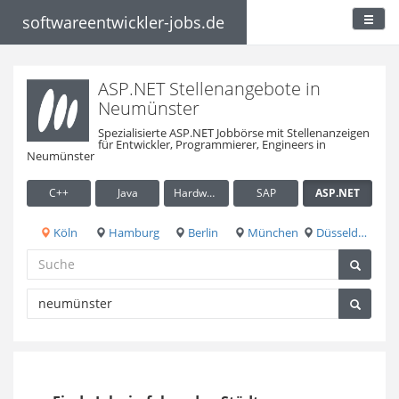
softwareentwickler-jobs.de
ASP.NET Stellenangebote in
Neumünster
Spezialisierte ASP.NET Jobbörse mit Stellenanzeigen
für Entwickler, Programmierer, Engineers in
Neumünster
C++
Java
Hardware / Embedded
SAP
ASP.NET
Köln
Hamburg
Berlin
München
Düsseldorf