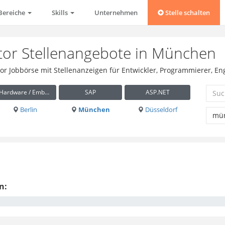
Bereiche
Skills
Unternehmen
Stelle schalten
ator Stellenangebote in München
ator Jobbörse mit Stellenanzeigen für Entwickler, Programmierer, 
Hardware / Embedded
SAP
ASP.NET
Berlin
München
Düsseldorf
n: