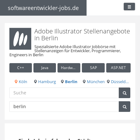
softwareentwickler-jobs.de
Adobe Illustrator Stellenangebote
in Berlin
Spezialisierte Adobe Illustrator Jobbörse mit
Stellenanzeigen für Entwickler, Programmierer,
Engineers in Berlin
C++
Java
Hardware / Embedded
SAP
ASP.NET
Köln
Hamburg
Berlin
München
Düsseldorf