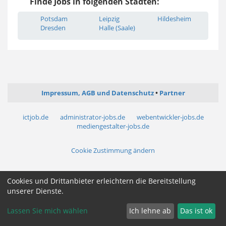
Finde Jobs in folgenden Städten:
Potsdam
Leipzig
Hildesheim
Dresden
Halle (Saale)
Impressum, AGB und Datenschutz
Partner
ictjob.de
administrator-jobs.de
webentwickler-jobs.de
mediengestalter-jobs.de
Cookie Zustimmung ändern
Cookies und Drittanbieter erleichtern die Bereitstellung
unserer Dienste.
Lassen Sie mich wählen
Ich lehne ab
Das ist ok