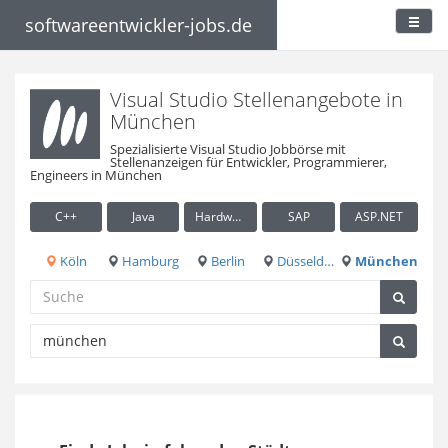
softwareentwickler-jobs.de
Visual Studio Stellenangebote in
München
Spezialisierte Visual Studio Jobbörse mit
Stellenanzeigen für Entwickler, Programmierer,
Engineers in München
C++
Java
Hardware / Embedded
SAP
ASP.NET
Köln
Hamburg
Berlin
Düsseldorf
München