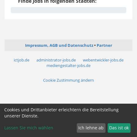
Finde Jobs in folgenden Städten:
Impressum, AGB und Datenschutz
Partner
ictjob.de
administrator-jobs.de
webentwickler-jobs.de
mediengestalter-jobs.de
Cookie Zustimmung ändern
Cookies und Drittanbieter erleichtern die Bereitstellung
unserer Dienste.
Lassen Sie mich wählen
Ich lehne ab
Das ist ok