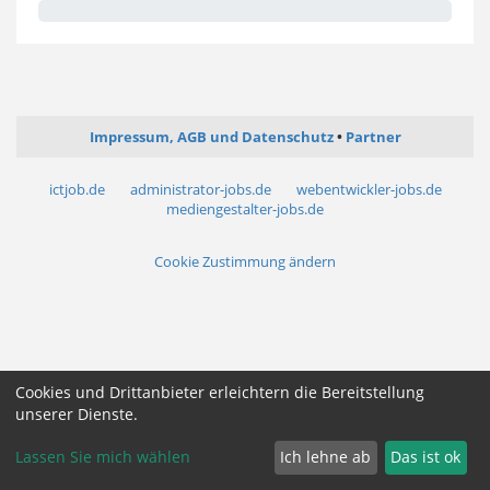
Impressum, AGB und Datenschutz
Partner
ictjob.de
administrator-jobs.de
webentwickler-jobs.de
mediengestalter-jobs.de
Cookie Zustimmung ändern
Cookies und Drittanbieter erleichtern die Bereitstellung
unserer Dienste.
Lassen Sie mich wählen
Ich lehne ab
Das ist ok