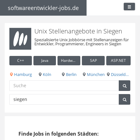
softwareentwickler-jobs.de
Unix Stellenangebote in Siegen
Spezialisierte Unix Jobbörse mit Stellenanzeigen für
Entwickler, Programmierer, Engineers in Siegen
C++
Java
Hardware / Embedded
SAP
ASP.NET
Hamburg
Köln
Berlin
München
Düsseldorf
Finde Jobs in folgenden Städten: