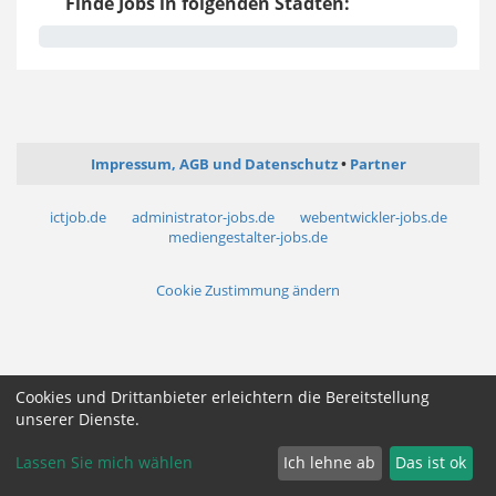
Finde Jobs in folgenden Städten:
Impressum, AGB und Datenschutz
Partner
ictjob.de
administrator-jobs.de
webentwickler-jobs.de
mediengestalter-jobs.de
Cookie Zustimmung ändern
Cookies und Drittanbieter erleichtern die Bereitstellung
unserer Dienste.
Lassen Sie mich wählen
Ich lehne ab
Das ist ok