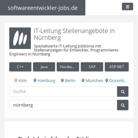
softwareentwickler-jobs.de
IT-Leitung Stellenangebote in
Nürnberg
Spezialisierte IT-Leitung Jobbörse mit
Stellenanzeigen für Entwickler, Programmierer,
Engineers in Nürnberg
C++
Java
Hardware / Embedded
SAP
ASP.NET
Köln
Hamburg
Berlin
München
Düsseldorf