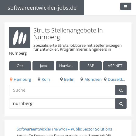
softwareentwickler-jobs.de
Struts Stellenangebote in
Nürnberg
Spezialisierte Struts Jobbörse mit Stellenanzeigen
für Entwickler, Programmierer, Engineers in
Nürnberg
C++
Java
Hardware / Embedded
SAP
ASP.NET
Hamburg
Köln
Berlin
München
Düsseldorf
Softwareentwickler (m/w/d) – Public Sector Solutions
Anstalt für Kommunale Datenverarbeitung in Bayern (AKDB)