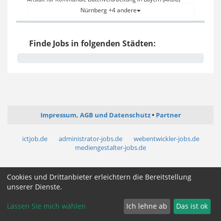
Nürnberg +4 andere
Finde Jobs in folgenden Städten:
Impressum, AGB und Datenschutz
Partner
ictjob.de
administrator-jobs.de
webentwickler-jobs.de
mediengestalter-jobs.de
Cookie Zustimmung ändern
Cookies und Drittanbieter erleichtern die Bereitstellung
unserer Dienste.
Lassen Sie mich wählen
Ich lehne ab
Das ist ok