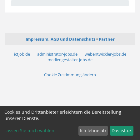
Impressum, AGB und Datenschutz
Partner
ictjob.de
administrator-jobs.de
webentwickler-jobs.de
mediengestalter-jobs.de
Cookie Zustimmung ändern
Cookies und Drittanbieter erleichtern die Bereitstellung
unserer Dienste.
Lassen Sie mich wählen
Ich lehne ab
Das ist ok