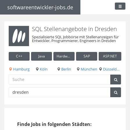
softwareentwickler-jobs.de
SQL Stellenangebote in Dresden
Spezialisierte SQL Jobbörse mit Stellenanzeigen für
Entwickler, Programmierer, Engineers in Dresden
C++
Java
Hardware / Embedded
SAP
ASP.NET
Hamburg
Köln
Berlin
München
Düsseldorf
Finde Jobs in folgenden Städten: