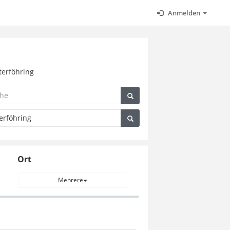
Anmelden
terföhring
Ort
Mehrere