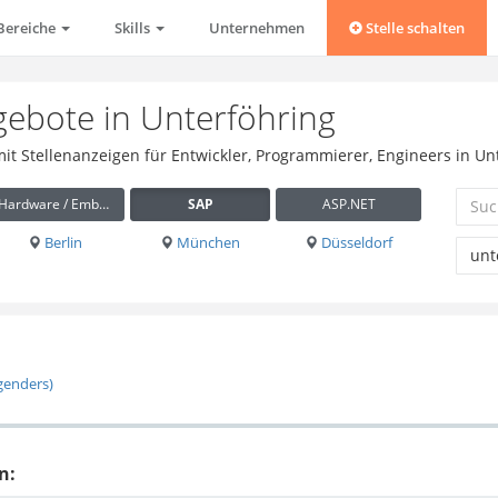
Bereiche
Skills
Unternehmen
Stelle schalten
gebote in Unterföhring
mit Stellenanzeigen für Entwickler, Programmierer, Engineers in Un
Hardware / Embedded
SAP
ASP.NET
Berlin
München
Düsseldorf
 genders)
n: