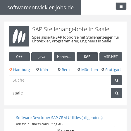
softwareentwickler-jobs.de
SAP Stellenangebote in Saale
Spezialisierte SAP Jobbörse mit Stellenanzeigen für
Entwickler, Programmierer, Engineers in Saale
C++
Java
Hardware / Embedded
SAP
ASP.NET
Hamburg
Köln
Berlin
München
Stuttgart
Software Developer SAP CRM Utilities (all genders)
adesso business consulting AG
Mehrere