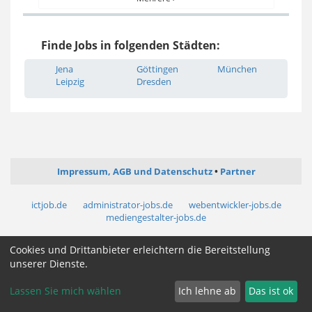
Finde Jobs in folgenden Städten:
Jena
Göttingen
München
Leipzig
Dresden
Impressum, AGB und Datenschutz
Partner
ictjob.de
administrator-jobs.de
webentwickler-jobs.de
mediengestalter-jobs.de
Cookies und Drittanbieter erleichtern die Bereitstellung
Cookie Zustimmung ändern
unserer Dienste.
Lassen Sie mich wählen
Ich lehne ab
Das ist ok