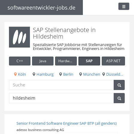
softwareentwickler-jobs.de
SAP Stellenangebote in
Hildesheim
Spezialisierte SAP Jobbörse mit Stellenanzeigen für
Entwickler, Programmierer, Engineers in Hildesheim
C++
Java
Hardware / Embedded
SAP
ASP.NET
Köln
Hamburg
Berlin
München
Düsseldorf
Senior Frontend Software Engineer SAP BTP (all genders)
adesso business consulting AG