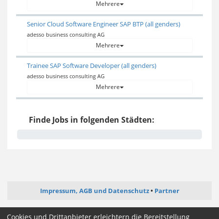
Mehrere
Senior Cloud Software Engineer SAP BTP (all genders)
adesso business consulting AG
Mehrere
Trainee SAP Software Developer (all genders)
adesso business consulting AG
Mehrere
Finde Jobs in folgenden Städten:
Impressum, AGB und Datenschutz
Partner
ictjob.de
administrator-jobs.de
webentwickler-jobs.de
Cookies und Drittanbieter erleichtern die Bereitstellung