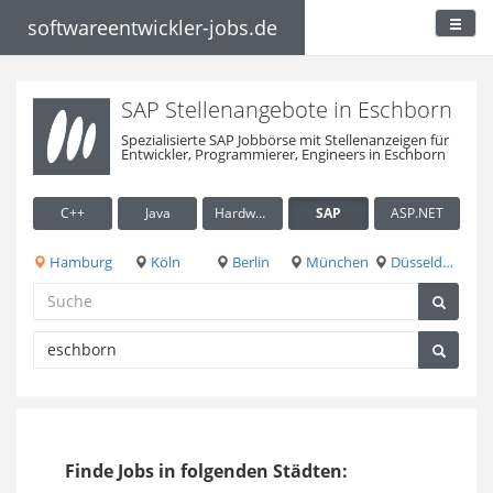
softwareentwickler-jobs.de
SAP Stellenangebote in Eschborn
Spezialisierte SAP Jobbörse mit Stellenanzeigen für
Entwickler, Programmierer, Engineers in Eschborn
C++
Java
Hardware / Embedded
SAP
ASP.NET
Hamburg
Köln
Berlin
München
Düsseldorf
Finde Jobs in folgenden Städten: