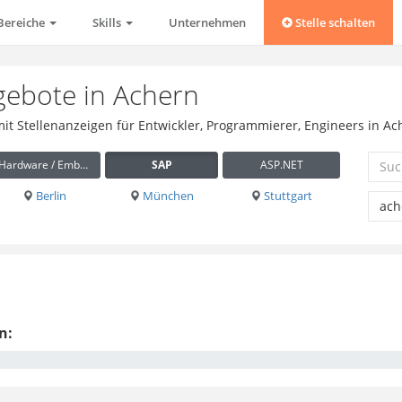
Bereiche
Skills
Unternehmen
Stelle schalten
gebote in Achern
mit Stellenanzeigen für Entwickler, Programmierer, Engineers in A
Hardware / Embedded
SAP
ASP.NET
Berlin
München
Stuttgart
n: