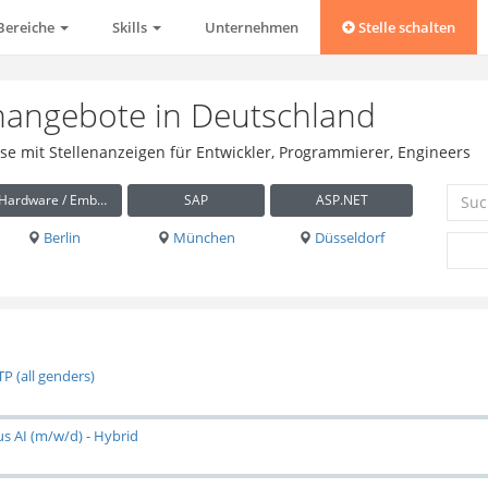
Bereiche
Skills
Unternehmen
Stelle schalten
enangebote in Deutschland
rse mit Stellenanzeigen für Entwickler, Programmierer, Engineers
Hardware / Embedded
SAP
ASP.NET
Berlin
München
Düsseldorf
P (all genders)
us AI (m/w/d) - Hybrid