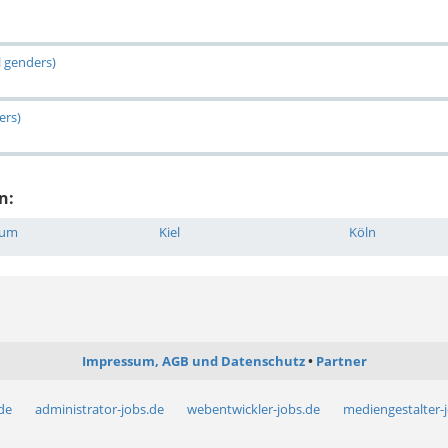
l genders)
ers)
n:
hum
Kiel
Köln
Impressum, AGB und Datenschutz
Partner
.de
administrator-jobs.de
webentwickler-jobs.de
mediengestalter-