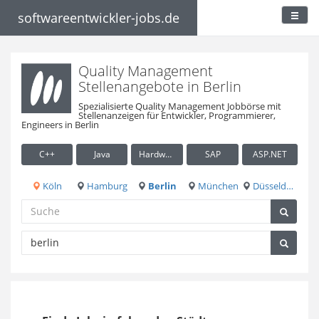
softwareentwickler-jobs.de
Quality Management
Stellenangebote in Berlin
Spezialisierte Quality Management Jobbörse mit
Stellenanzeigen für Entwickler, Programmierer,
Engineers in Berlin
C++
Java
Hardware / Embedded
SAP
ASP.NET
Köln
Hamburg
Berlin
München
Düsseldorf