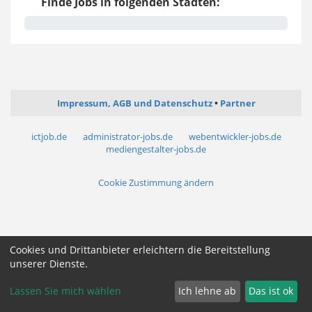
Finde Jobs in folgenden Städten:
Impressum, AGB und Datenschutz
Partner
ictjob.de
administrator-jobs.de
webentwickler-jobs.de
mediengestalter-jobs.de
Cookie Zustimmung ändern
Cookies und Drittanbieter erleichtern die Bereitstellung
unserer Dienste.
Lassen Sie mich wählen
Ich lehne ab
Das ist ok