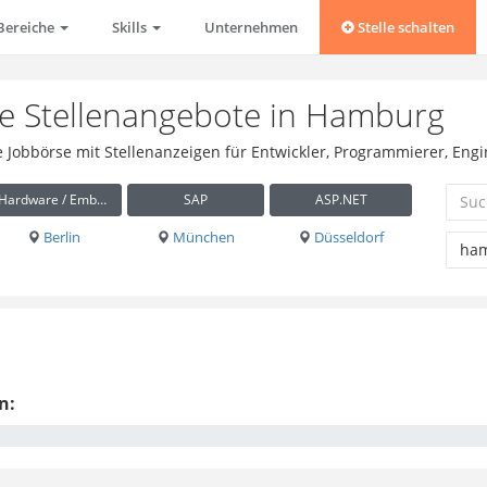
Bereiche
Skills
Unternehmen
Stelle schalten
e Stellenangebote in Hamburg
se Jobbörse mit Stellenanzeigen für Entwickler, Programmierer, En
Hardware / Embedded
SAP
ASP.NET
Berlin
München
Düsseldorf
n: