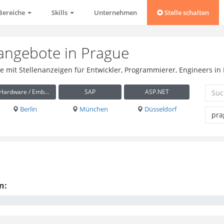
Bereiche
Skills
Unternehmen
Stelle schalten
nangebote in Prague
se mit Stellenanzeigen für Entwickler, Programmierer, Engineers in
Hardware / Embedded
SAP
ASP.NET
Berlin
München
Düsseldorf
n: