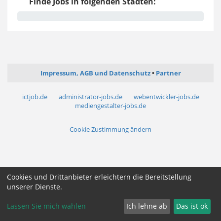
Finde Jobs in folgenden Städten:
Impressum, AGB und Datenschutz
Partner
ictjob.de
administrator-jobs.de
webentwickler-jobs.de
mediengestalter-jobs.de
Cookie Zustimmung ändern
Cookies und Drittanbieter erleichtern die Bereitstellung
unserer Dienste.
Lassen Sie mich wählen
Ich lehne ab
Das ist ok