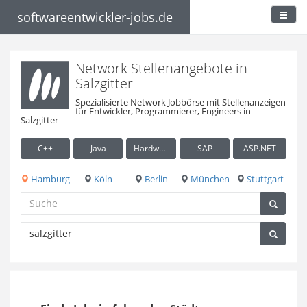
softwareentwickler-jobs.de
Network Stellenangebote in
Salzgitter
Spezialisierte Network Jobbörse mit Stellenanzeigen
für Entwickler, Programmierer, Engineers in
Salzgitter
C++
Java
Hardware / Embedded
SAP
ASP.NET
Hamburg
Köln
Berlin
München
Stuttgart