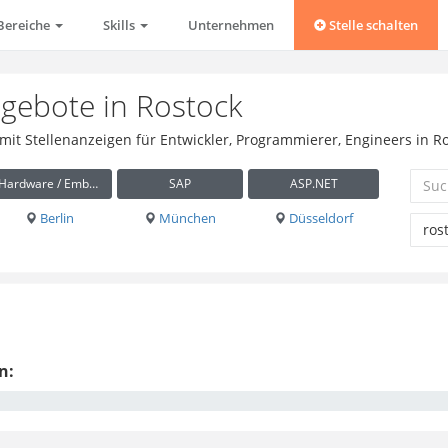
Bereiche
Skills
Unternehmen
Stelle schalten
ngebote in Rostock
 mit Stellenanzeigen für Entwickler, Programmierer, Engineers in R
Hardware / Embedded
SAP
ASP.NET
Berlin
München
Düsseldorf
n: