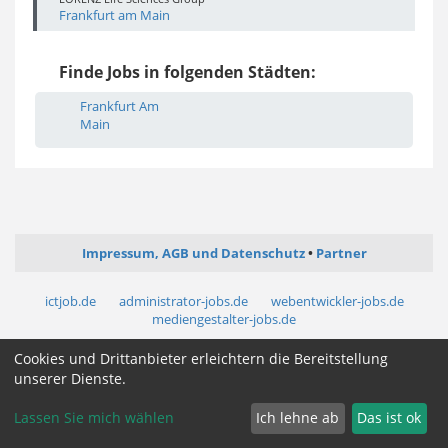
Frankfurt am Main
Finde Jobs in folgenden Städten:
Frankfurt Am
Main
Impressum, AGB und Datenschutz
Partner
ictjob.de
administrator-jobs.de
webentwickler-jobs.de
mediengestalter-jobs.de
Cookies und Drittanbieter erleichtern die Bereitstellung
Cookie Zustimmung ändern
unserer Dienste.
Lassen Sie mich wählen
Ich lehne ab
Das ist ok