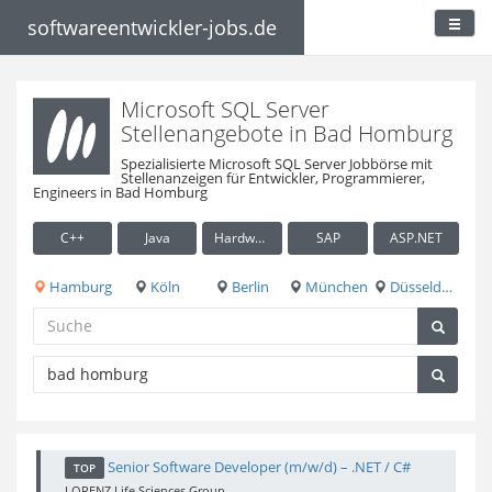
softwareentwickler-jobs.de
Microsoft SQL Server
Stellenangebote in Bad Homburg
Spezialisierte Microsoft SQL Server Jobbörse mit
Stellenanzeigen für Entwickler, Programmierer,
Engineers in Bad Homburg
C++
Java
Hardware / Embedded
SAP
ASP.NET
Hamburg
Köln
Berlin
München
Düsseldorf
Senior Software Developer (m/w/d) – .NET / C#
TOP
LORENZ Life Sciences Group