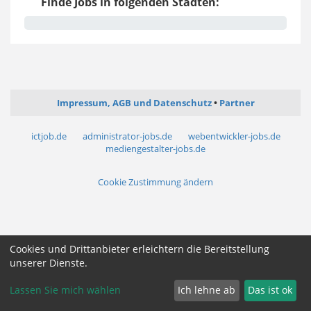
Finde Jobs in folgenden Städten:
Impressum, AGB und Datenschutz
Partner
ictjob.de
administrator-jobs.de
webentwickler-jobs.de
mediengestalter-jobs.de
Cookie Zustimmung ändern
Cookies und Drittanbieter erleichtern die Bereitstellung
unserer Dienste.
Lassen Sie mich wählen
Ich lehne ab
Das ist ok