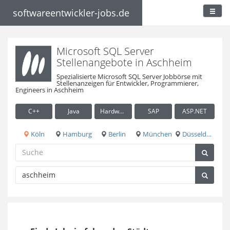
softwareentwickler-jobs.de
Microsoft SQL Server
Stellenangebote in Aschheim
Spezialisierte Microsoft SQL Server Jobbörse mit
Stellenanzeigen für Entwickler, Programmierer,
Engineers in Aschheim
C++
Java
Hardware / Embedded
SAP
ASP.NET
Köln
Hamburg
Berlin
München
Düsseldorf