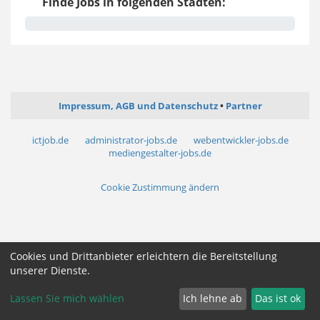
Finde Jobs in folgenden Städten:
Impressum, AGB und Datenschutz
Partner
ictjob.de
administrator-jobs.de
webentwickler-jobs.de
mediengestalter-jobs.de
Cookie Zustimmung ändern
Cookies und Drittanbieter erleichtern die Bereitstellung
unserer Dienste.
Lassen Sie mich wählen
Ich lehne ab
Das ist ok