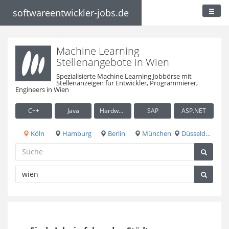
softwareentwickler-jobs.de
Machine Learning
Stellenangebote in Wien
Spezialisierte Machine Learning Jobbörse mit
Stellenanzeigen für Entwickler, Programmierer,
Engineers in Wien
C++
Java
Hardware / Embedded
SAP
ASP.NET
Köln
Hamburg
Berlin
München
Düsseldorf