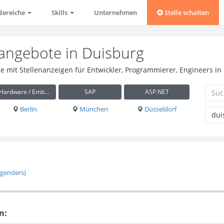
Bereiche
Skills
Unternehmen
Stelle schalten
nangebote in Duisburg
se mit Stellenanzeigen für Entwickler, Programmierer, Engineers in
Hardware / Embedded
SAP
ASP.NET
Berlin
München
Düsseldorf
 genders)
n: