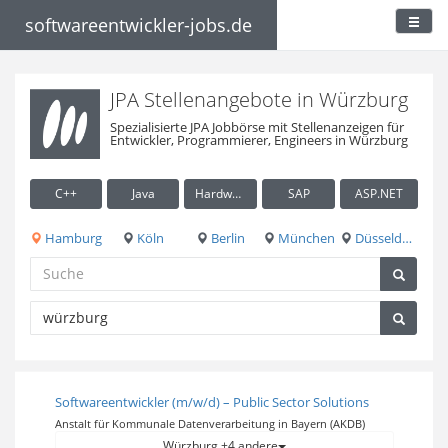
softwareentwickler-jobs.de
JPA Stellenangebote in Würzburg
Spezialisierte JPA Jobbörse mit Stellenanzeigen für
Entwickler, Programmierer, Engineers in Würzburg
C++
Java
Hardware / Embedded
SAP
ASP.NET
Hamburg
Köln
Berlin
München
Düsseldorf
Softwareentwickler (m/w/d) – Public Sector Solutions
Anstalt für Kommunale Datenverarbeitung in Bayern (AKDB)
Würzburg +4 andere