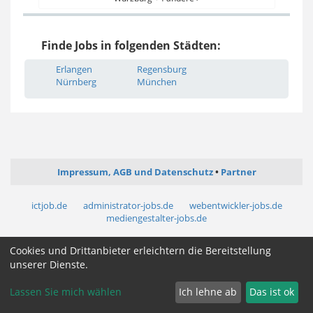
Finde Jobs in folgenden Städten:
Erlangen
Regensburg
Nürnberg
München
Impressum, AGB und Datenschutz
Partner
ictjob.de
administrator-jobs.de
webentwickler-jobs.de
mediengestalter-jobs.de
Cookies und Drittanbieter erleichtern die Bereitstellung
Cookie Zustimmung ändern
unserer Dienste.
Lassen Sie mich wählen
Ich lehne ab
Das ist ok