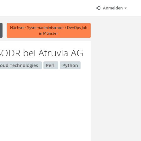
Anmelden
Nächster Systemadministrator / DevOps Job
in Münster
RSODR
bei Atruvia AG
loud Technologies
Perl
Python