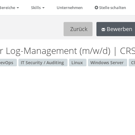
Bereiche
Skills
Unternehmen
Stelle schalten
Zurück
Bewerben
eer Log-Management (m/w/d) | C
DevOps
IT Security / Auditing
Linux
Windows Server
C