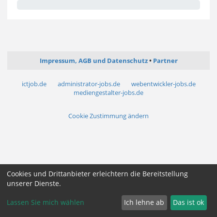
Impressum, AGB und Datenschutz
Partner
ictjob.de
administrator-jobs.de
webentwickler-jobs.de
mediengestalter-jobs.de
Cookie Zustimmung ändern
Cookies und Drittanbieter erleichtern die Bereitstellung
unserer Dienste.
Lassen Sie mich wählen
Ich lehne ab
Das ist ok