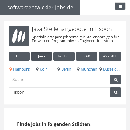
softwareentwickler-jobs.de
Java Stellenangebote in Lisbon
Spezialisierte Java Jobbörse mit Stellenanzeigen für
Entwickler, Programmierer, Engineers in Lisbon
C++
Java
Hardware / Embedded
SAP
ASP.NET
Hamburg
Köln
Berlin
München
Düsseldorf
Finde Jobs in folgenden Städten: