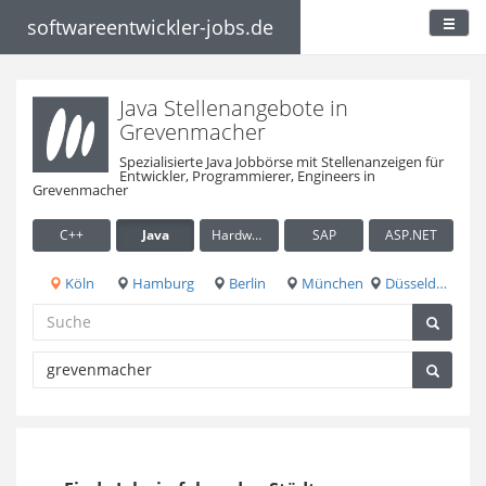
softwareentwickler-jobs.de
Java Stellenangebote in
Grevenmacher
Spezialisierte Java Jobbörse mit Stellenanzeigen für
Entwickler, Programmierer, Engineers in
Grevenmacher
C++
Java
Hardware / Embedded
SAP
ASP.NET
Köln
Hamburg
Berlin
München
Düsseldorf