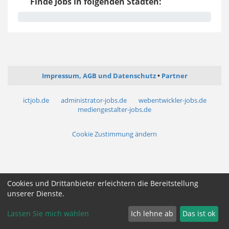
Finde Jobs in folgenden Städten:
Impressum, AGB und Datenschutz
Partner
ictjob.de
administrator-jobs.de
webentwickler-jobs.de
mediengestalter-jobs.de
Cookie Zustimmung ändern
Cookies und Drittanbieter erleichtern die Bereitstellung
unserer Dienste.
Lassen Sie mich wählen
Ich lehne ab
Das ist ok