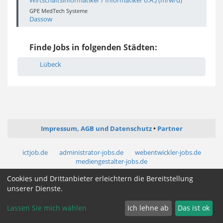
Wirtschaftsinformatiker / Informatiker o.Ä.) (m/w/d)
GPE MedTech Systeme
Dassow
Finde Jobs in folgenden Städten:
Lübeck
Impressum, AGB und Datenschutz
Partner
ictjob.de
administrator-jobs.de
webentwickler-jobs.de
mediengestalter-jobs.de
Cookies und Drittanbieter erleichtern die Bereitstellung
Cookie Zustimmung ändern
unserer Dienste.
Lassen Sie mich wählen
Ich lehne ab
Das ist ok