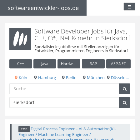
softwareentwickler-jobs.de
Software Developer Jobs für Java,
C++, C#, .Net & mehr in Sierksdorf
Spezialisierte Jobbörse mit Stellenanzeigen für
Entwickler, Programmierer, Engineers in Sierksdorf
C++
Java
Hardware / Embedded
SAP
ASP.NET
Köln
Hamburg
Berlin
München
Düsseldorf
Digital Process Engineer – AI & Automation(KI-
TOP
Engineer / Machine Learning Engineer /