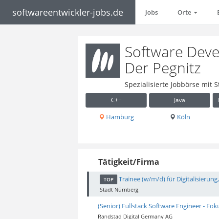
softwareentwickler-jobs.de
Jobs
Orte
Software Devel
Der Pegnitz
Spezialisierte Jobbörse mit 
C++
Java
Hamburg
Köln
Tätigkeit/Firma
Trainee (w/m/d) für Digitalisieru
TOP
Stadt Nürnberg
(Senior) Fullstack Software Engineer - Fok
Randstad Digital Germany AG