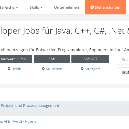
Bereiche
Skills
Unternehmen
Stelle schalten
oper Jobs für Java, C++, C#, .Net
Stellenanzeigen für Entwickler, Programmierer, Engineers in Lauf A
Hardware / Embedded
SAP
ASP.NET
Berlin
München
Stuttgart
ng, Projekt- und Prozessmanagement
us AI (m/w/d) - Hybrid