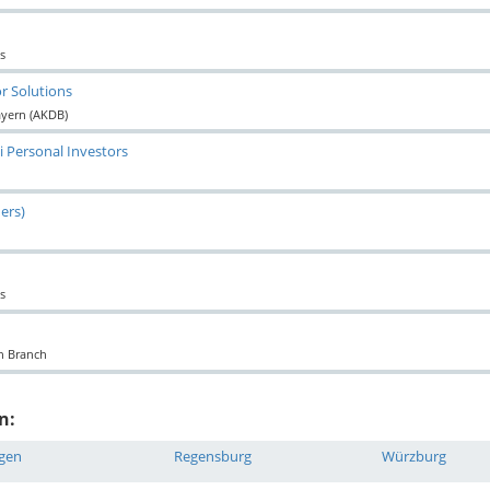
s
r Solutions
ayern (AKDB)
i Personal Investors
ers)
s
en Branch
n:
ngen
Regensburg
Würzburg