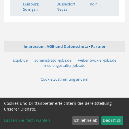
Duisburg
Düsseldorf
Köln
Solingen
Neuss
Impressum, AGB und Datenschutz
Partner
ictjob.de
administrator-jobs.de
webentwickler-jobs.de
mediengestalter-jobs.de
Cookie Zustimmung ändern
Cookies und Drittanbieter erleichtern die Bereitstellung
unserer Dienste.
Lassen Sie mich wählen
Ich lehne ab
Das ist ok