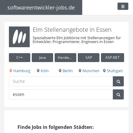
softwareentwickler-jobs.de
Elm Stellenangebote in Essen
Spezialisierte Elm Jobbörse mit Stellenanzeigen für
Entwickler, Programmierer, Engineers in Essen
C++
Java
Hardware / Embedded
SAP
ASP.NET
Hamburg
Köln
Berlin
München
Stuttgart
Finde Jobs in folgenden Städten: