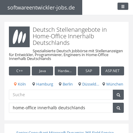
softwareentwickler-jobs.de
Deutsch Stellenangebote in
Home-Office Innerhalb
Deutschlands
Spezialisierte Deutsch Jobbörse mit Stellenanzeigen
für Entwickler, Programmierer, Engineers in Home-Office
Innerhalb Deutschlands
C++
Java
Hardware / Embedded
SAP
ASP.NET
Köln
Hamburg
Berlin
Düsseldorf
München
Senior Consultant Microsoft Dynamics 365 Field Service