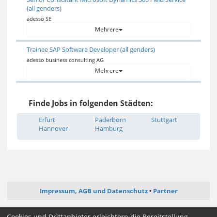
(all genders)
adesso SE
Mehrere
Trainee SAP Software Developer (all genders)
adesso business consulting AG
Mehrere
Finde Jobs in folgenden Städten:
Erfurt
Paderborn
Stuttgart
Hannover
Hamburg
Impressum, AGB und Datenschutz
Partner
ictjob.de
administrator-jobs.de
webentwickler-jobs.de
Cookies und Drittanbieter erleichtern die Bereitstellung