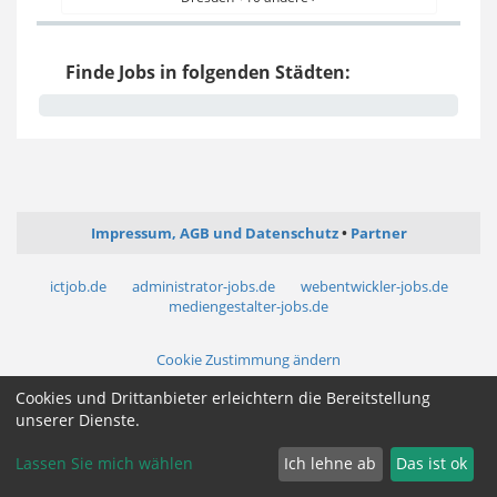
Finde Jobs in folgenden Städten:
Impressum, AGB und Datenschutz
Partner
ictjob.de
administrator-jobs.de
webentwickler-jobs.de
mediengestalter-jobs.de
Cookie Zustimmung ändern
Cookies und Drittanbieter erleichtern die Bereitstellung
unserer Dienste.
Lassen Sie mich wählen
Ich lehne ab
Das ist ok