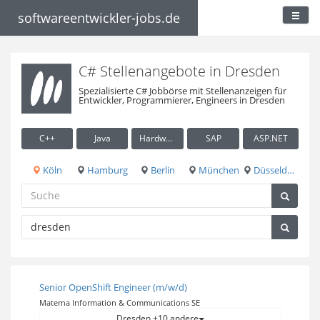
softwareentwickler-jobs.de
C# Stellenangebote in Dresden
Spezialisierte C# Jobbörse mit Stellenanzeigen für
Entwickler, Programmierer, Engineers in Dresden
C++
Java
Hardware / Embedded
SAP
ASP.NET
Köln
Hamburg
Berlin
München
Düsseldorf
Senior OpenShift Engineer (m/w/d)
Materna Information & Communications SE
Dresden +10 andere