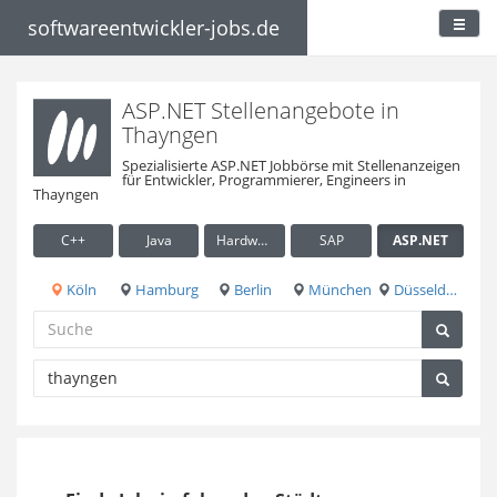
softwareentwickler-jobs.de
ASP.NET Stellenangebote in
Thayngen
Spezialisierte ASP.NET Jobbörse mit Stellenanzeigen
für Entwickler, Programmierer, Engineers in
Thayngen
C++
Java
Hardware / Embedded
SAP
ASP.NET
Köln
Hamburg
Berlin
München
Düsseldorf