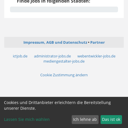
Finde Jobs in folgenden Städten:
Impressum, AGB und Datenschutz
Partner
ictjob.de
administrator-jobs.de
webentwickler-jobs.de
mediengestalter-jobs.de
Cookie Zustimmung ändern
Cookies und Drittanbieter erleichtern die Bereitstellung
unserer Dienste.
Lassen Sie mich wählen
Ich lehne ab
Das ist ok