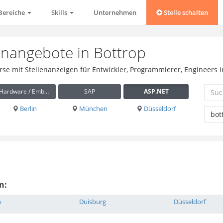
Bereiche
Skills
Unternehmen
Stelle schalten
enangebote in Bottrop
rse mit Stellenanzeigen für Entwickler, Programmierer, Engineers i
Hardware / Embedded
SAP
ASP.NET
Berlin
München
Düsseldorf
n:
n
Duisburg
Düsseldorf