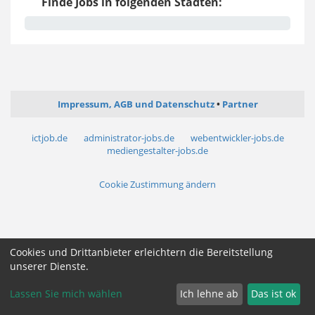
Finde Jobs in folgenden Städten:
Impressum, AGB und Datenschutz
Partner
ictjob.de
administrator-jobs.de
webentwickler-jobs.de
mediengestalter-jobs.de
Cookie Zustimmung ändern
Cookies und Drittanbieter erleichtern die Bereitstellung
unserer Dienste.
Lassen Sie mich wählen
Ich lehne ab
Das ist ok