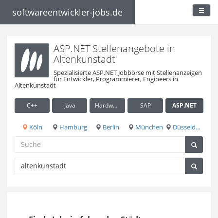
softwareentwickler-jobs.de
ASP.NET Stellenangebote in
Altenkunstadt
Spezialisierte ASP.NET Jobbörse mit Stellenanzeigen
für Entwickler, Programmierer, Engineers in
Altenkunstadt
C++
Java
Hardware / Embedded
SAP
ASP.NET
Köln
Hamburg
Berlin
München
Düsseldorf