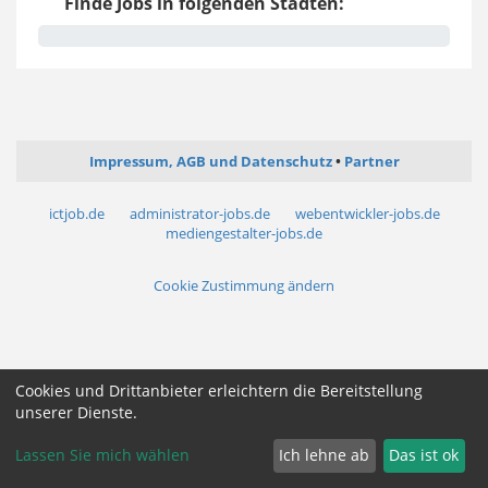
Finde Jobs in folgenden Städten:
Impressum, AGB und Datenschutz
Partner
ictjob.de
administrator-jobs.de
webentwickler-jobs.de
mediengestalter-jobs.de
Cookie Zustimmung ändern
Cookies und Drittanbieter erleichtern die Bereitstellung
unserer Dienste.
Lassen Sie mich wählen
Ich lehne ab
Das ist ok