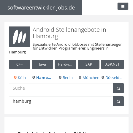
softwareentwickler-jobs.de
Android Stellenangebote in
Hamburg
Spezialisierte Android Jobbörse mit Stellenanzeigen
für Entwickler, Programmierer, Engineers in
Hamburg
C++
Java
Hardware / Embedded
SAP
ASP.NET
Köln
Hamburg
Berlin
München
Düsseldorf