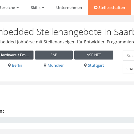
Bereiche
Skills
Unternehmen
Stelle schalten
mbedded Stellenangebote in Saa
mbedded Jobbörse mit Stellenanzeigen für Entwickler, Programmier
Hardware / Embedded
SAP
ASP.NET
Berlin
München
Stuttgart
n: