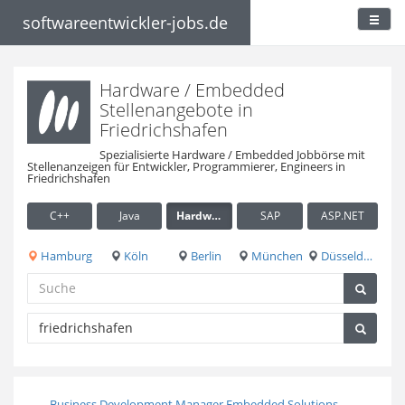
softwareentwickler-jobs.de
Hardware / Embedded
Stellenangebote in
Friedrichshafen
Spezialisierte Hardware / Embedded Jobbörse mit
Stellenanzeigen für Entwickler, Programmierer, Engineers in
Friedrichshafen
C++
Java
Hardware / Embedded
SAP
ASP.NET
Hamburg
Köln
Berlin
München
Düsseldorf
Business Development Manager Embedded Solutions