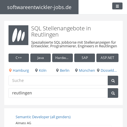
softwareentwickler-jobs.de
SQL Stellenangebote in
Reutlingen
Spezialisierte SQL Jobbörse mit Stellenanzeigen für
Entwickler, Programmierer, Engineers in Reutlingen
C++
Java
Hardware / Embedded
SAP
ASP.NET
Hamburg
Köln
Berlin
München
Düsseldorf
Semantic Developer (all genders)
Almato AG